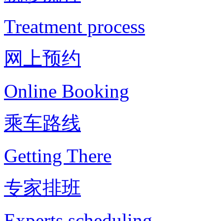
Treatment process
网上预约
Online Booking
乘车路线
Getting There
专家排班
Experts scheduling